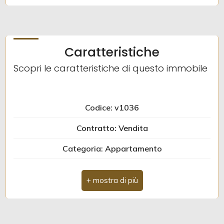
5
5+
Caratteristiche
Bagni
Scopri le caratteristiche di questo immobile
minimi
Codice: v1036
Qualsiasi
Contratto: Vendita
1
Categoria: Appartamento
2
Indirizzo: via asiago
Comune: Civitanova Marche
3
Totale mq: 36 mq
4