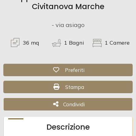
Civitanova Marche
Terreni
- via asiago
Prezzo
36
mq
1
Bagni
1
Camere
Preferiti: Cod. v1036
Preferiti
Stampa: Cod. v1036
Stampa
Totale
mq
Condividi
Condividi
Descrizione