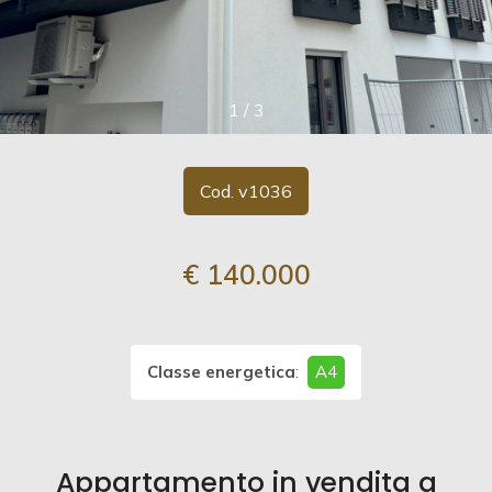
Comune
1
/
3
Cod. v1036
Tipologia
-
€ 140.000
multiscelta
Qualsiasi
Classe energetica
:
A4
Residenziali
Appartamento in vendita a
Commerciali