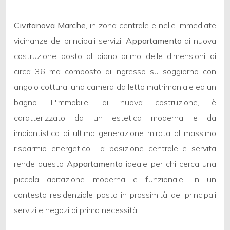
Civitanova Marche
, in zona centrale e nelle immediate
vicinanze dei principali servizi,
Appartamento
di nuova
Locali
minimi
costruzione posto al piano primo delle dimensioni di
circa 36 mq composto di ingresso su soggiorno con
Qualsiasi
angolo cottura, una camera da letto matrimoniale ed un
bagno. L'immobile, di nuova costruzione, è
1
caratterizzato da un estetica moderna e da
impiantistica di ultima generazione mirata al massimo
2
risparmio energetico. La posizione centrale e servita
rende questo
Appartamento
ideale per chi cerca una
3
piccola abitazione moderna e funzionale, in un
contesto residenziale posto in prossimità dei principali
4
servizi e negozi di prima necessità.