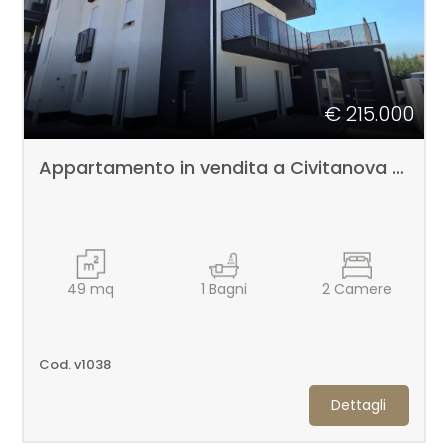
€ 215.000
Appartamento in vendita a Civitanova Marche
49
mq
1
Bagni
2
Camere
Cod. v1038
Dettagli