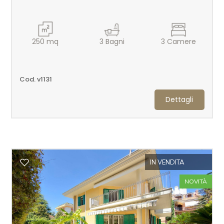
4
250
mq
3
Bagni
3
Camere
5
Cod. v1131
5+
Dettagli
Altre
opzioni
-
multiscelta
IN VENDITA
NOVITÀ
Giardino
Posto auto/Box