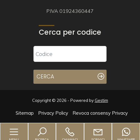
P.IVA 01924360447
Cerca per codice
CERCA
Copyright © 2026 - Powered by
Gestim
Sitemap
Privacy Policy
Revoca consensy Privacy
Torna su
MENU
RICERCA
CHIAMACI
SCRIVICI
WHATSAPP