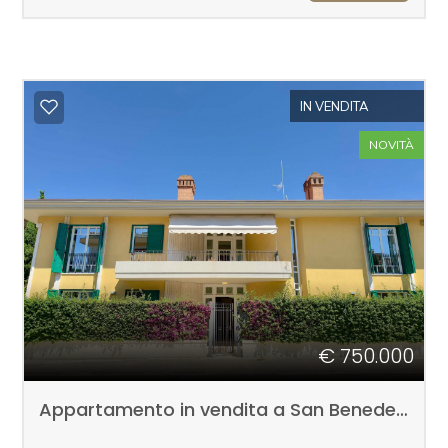
5
IN VENDITA
5+
NOVITÀ
Camere
minime
Qualsiasi
1
€ 750.000
2
Appartamento in vendita a San Benedetto del Tronto
3