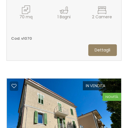
70
mq
1
Bagni
2
Camere
Cod. v1070
Dettagli
IN VENDITA
NOVITÀ