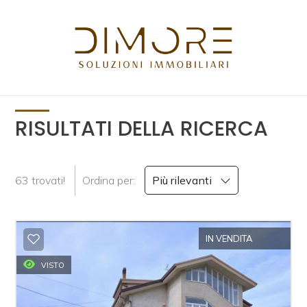
Codice
HOME
CHI
Contratto
SIAMO
RISULTATI DELLA RICERCA
Qualsiasi
IMMOBILI
63 trovati!
Ordina per:
Più rilevanti
Vendita
NUOVE
COSTRUZIONI
Scegli
IN VENDITA
dove
CONTATTI
cercare
VISTO
Provincia