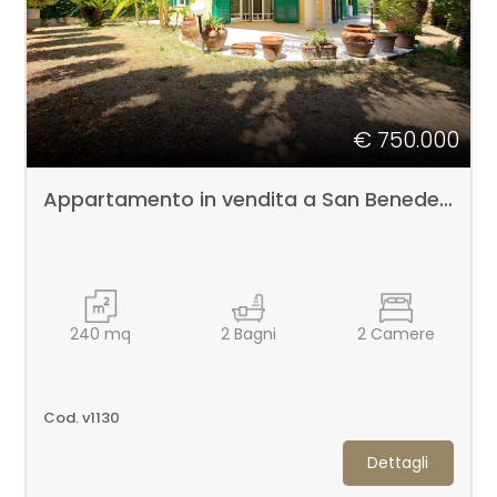
Balcone/Terrazzo
Ascensore
€ 750.000
Arredato
Appartamento in vendita a San Benedetto del Tronto
Nuova costruzione
Lusso
240
mq
2
Bagni
2
Camere
Cod. v1130
Dettagli