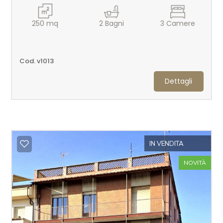
250
mq
2
Bagni
3
Camere
Cod. v1013
Dettagli
IN VENDITA
NOVITÀ