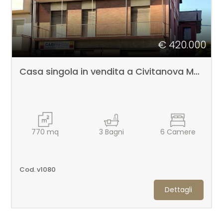
€ 420.000
Casa singola in vendita a Civitanova Marche
770
mq
3
Bagni
6
Camere
Cod. v1080
Dettagli