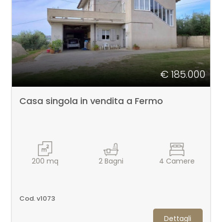
Comune
€ 185.000
Casa singola in vendita a Fermo
Tipologia
-
multiscelta
200
mq
2
Bagni
4
Camere
Qualsiasi
Residenziali
Cod. v1073
Dettagli
Commerciali