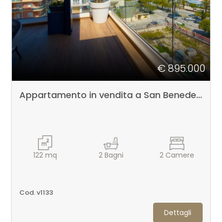
5
5+
Bagni
€ 895.000
minimi
Appartamento in vendita a San Benedetto del Tronto
Qualsiasi
1
122
mq
2
Bagni
2
Camere
2
Cod. v1133
3
Dettagli
4