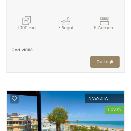
Locali
1.000
mq
7
Bagni
5
Camere
minimi
Qualsiasi
Cod. v1093
Dettagli
1
2
3
IN VENDITA
NOVITÀ
4