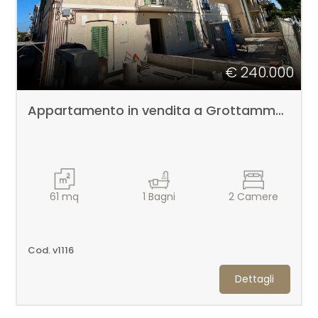
€ 240.000
Appartamento in vendita a Grottammare
61
mq
1
Bagni
2
Camere
Cod. v1116
Dettagli