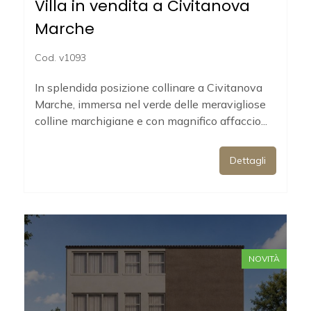
Villa in vendita a Civitanova
4
Marche
5
Cod. v1093
5+
In splendida posizione collinare a Civitanova
Marche, immersa nel verde delle meravigliose
colline marchigiane e con magnifico affaccio...
Bagni
minimi
Dettagli
Qualsiasi
1
NOVITÀ
2
3