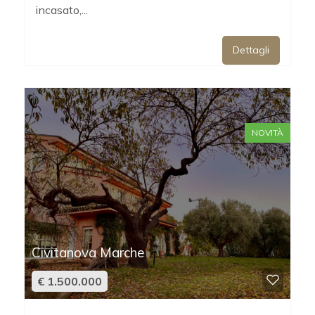
incasato,...
Dettagli
Locali
minimi
NOVITÀ
Qualsiasi
1
2
Civitanova Marche
3
€ 1.500.000