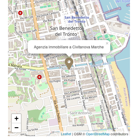
×
Agenzia immobiliare a Civitanova Marche
+
−
Leaflet
| OSM ©
OpenStreetMap
contributors