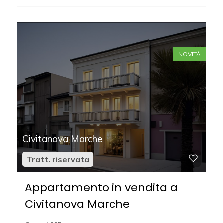
3
4
NOVITÀ
5
5+
Civitanova Marche
Altre
Tratt. riservata
opzioni
-
Appartamento in vendita a
multiscelta
Civitanova Marche
Giardino