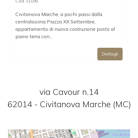
Cod. v1095
Posto auto/Box
Civitanova Marche, a pochi passi dalla
centralissima Piazza XX Settembre,
appartamento di nuova costruzione posto al
Balcone/Terrazzo
piano terra con...
Ascensore
Dettagli
Arredato
Nuova costruzione
via Cavour n.14
62014 - Civitanova Marche (MC)
Lusso