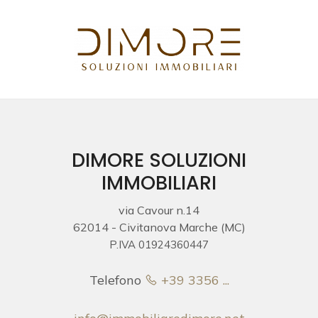
Codice
HOME
CHI
Contratto
SIAMO
Qualsiasi
IMMOBILI
DIMORE SOLUZIONI
IMMOBILIARI
Vendita
NUOVE
via Cavour n.14
COSTRUZIONI
62014 - Civitanova Marche (MC)
Affitto
P.IVA 01924360447
CONTATTI
Scegli
Telefono
+39 3356 ...
dove