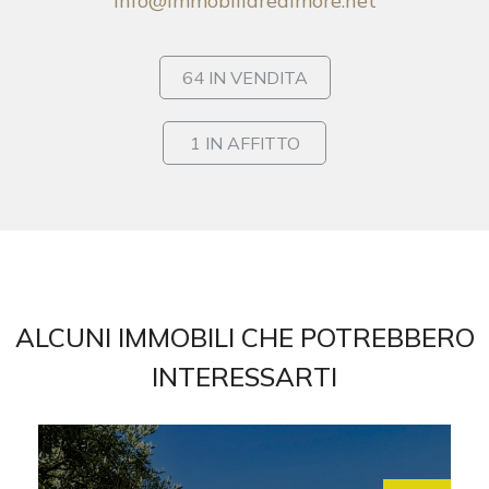
cercare
info@immobiliaredimore.net
Provincia
64 IN VENDITA
Comune
1 IN AFFITTO
Tipologia
-
ALCUNI IMMOBILI CHE POTREBBERO
multiscelta
INTERESSARTI
Qualsiasi
Residenziali