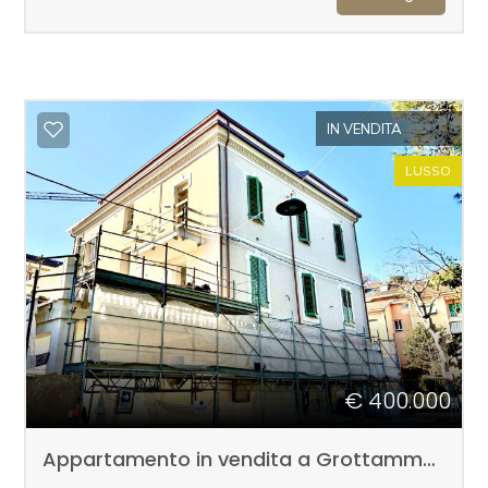
Commerciali
Terreni
IN VENDITA
LUSSO
Prezzo
€ 400.000
Totale
mq
Appartamento in vendita a Grottammare