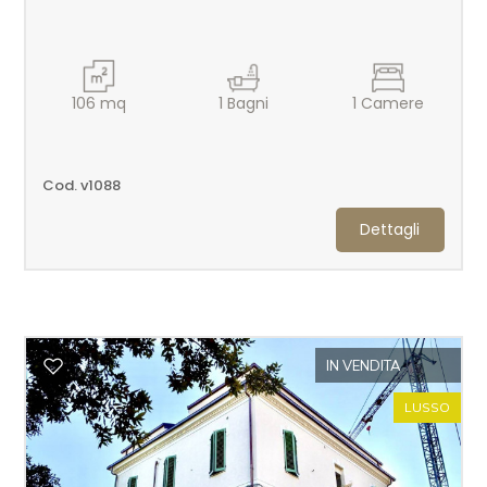
106
mq
1
Bagni
1
Camere
Locali
minimi
Cod. v1088
Dettagli
Qualsiasi
1
2
IN VENDITA
LUSSO
3