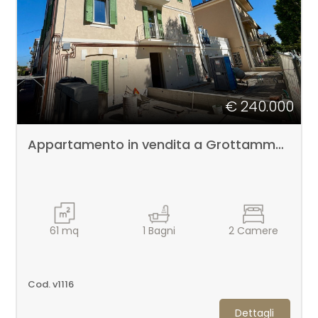
cercare
Ascoli Piceno
Grottammare
€ 240.000
Appartamento in vendita a Grottammare
Tipologia
-
61
mq
1
Bagni
2
Camere
multiscelta
Qualsiasi
Cod. v1116
Dettagli
Residenziali