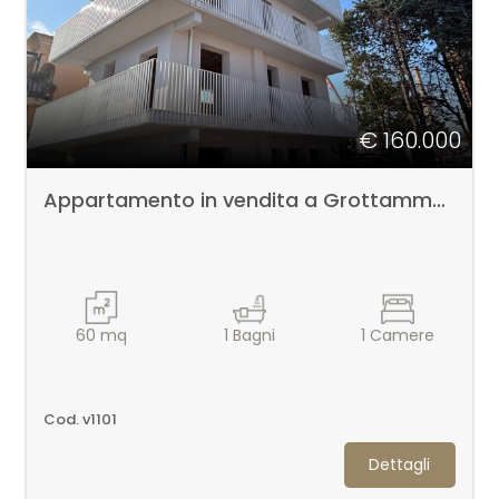
Posto auto/Box
Balcone/Terrazzo
€ 160.000
Ascensore
Appartamento in vendita a Grottammare
Arredato
Nuova costruzione
60
mq
1
Bagni
1
Camere
Lusso
Cod. v1101
Dettagli