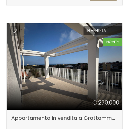
4
IN VENDITA
5
NOVITÀ
5+
Camere
minime
Qualsiasi
€ 270.000
1
Appartamento in vendita a Grottammare
2